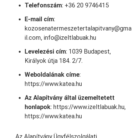
Telefonszám
: +36 20 9746415
E-mail cím
:
kozosenatermeszetertalapitvany@gma
il.com, info@izeltlabuak.hu
Levelezési cím
: 1039 Budapest,
Királyok útja 184. 2/7.
Weboldalának címe
:
https://www.katea.hu
Az Alapítvány által üzemeltetett
honlapok
:
https://www.izeltlabuak.hu
,
https://www.katea.hu
Az Alapítvány Ügyfélszolgálati