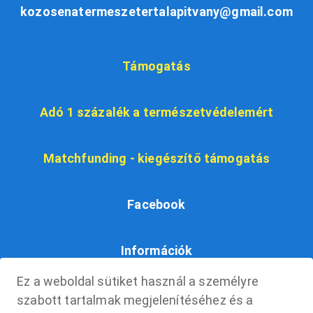
kozosenatermeszetertalapitvany@gmail.com
Támogatás
Adó 1 százalék a természetvédelemért
Matchfunding - kiegészítő támogatás
Facebook
Információk
Ez a weboldal sütiket használ a személyre
Dokumentumok
szabott tartalmak megjelenítéséhez és a